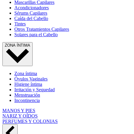
Mascarillas Capilares
Acondicionadores
Sérums Capilares
Caída del Cabello
Tintes
Otros Tratamientos Capilares
Solares para el Cabello
ZONA ÍNTIMA
Zona íntima
Óvulos Vaginales
Higiene íntima
Irritación y Sequedad
Menstruación
Incontinencia
MANOS Y PIES
NARIZ Y OÍDOS
PERFUMES Y COLONIAS