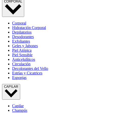
CORPORAL
Corporal
Hidratación Corporal
Depilatorios
Desodorantes
Exfoliantes
Geles y Jabones
Piel Atópica
Piel Sensible
Anticelulíticos
Circulación
Decolorantes del Vello
Estrías y Cicatrices
Esponjas
CAPILAR
Capilar
Champús