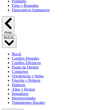
Postparto
Fajas y Braguitas
Dispositivos Antimareos
Atrás
BUCAL
Bucal
Cepillos Dentales
Cepillos Eléctricos
Pastas de Dientes
Colutorios
Ortodoncias y Sedas
Fijación y Prótesis
Halitosis
Aftas y Herpes
Irrigadores
Interproximales
Tratamientos Bucales