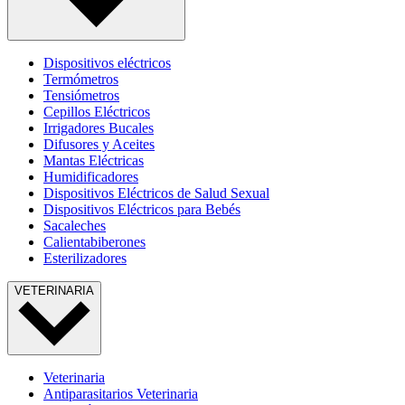
Dispositivos eléctricos
Termómetros
Tensiómetros
Cepillos Eléctricos
Irrigadores Bucales
Difusores y Aceites
Mantas Eléctricas
Humidificadores
Dispositivos Eléctricos de Salud Sexual
Dispositivos Eléctricos para Bebés
Sacaleches
Calientabiberones
Esterilizadores
VETERINARIA
Veterinaria
Antiparasitarios Veterinaria