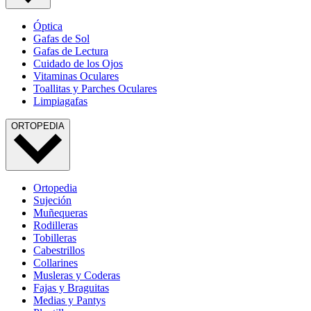
Óptica
Gafas de Sol
Gafas de Lectura
Cuidado de los Ojos
Vitaminas Oculares
Toallitas y Parches Oculares
Limpiagafas
ORTOPEDIA
Ortopedia
Sujeción
Muñequeras
Rodilleras
Tobilleras
Cabestrillos
Collarines
Musleras y Coderas
Fajas y Braguitas
Medias y Pantys