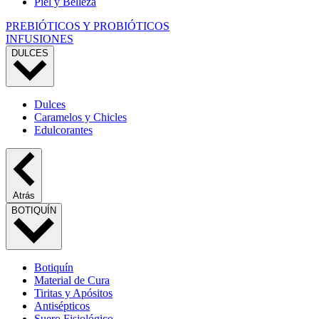
Piel y Belleza
PREBIÓTICOS Y PROBIÓTICOS
INFUSIONES
DULCES
Dulces
Caramelos y Chicles
Edulcorantes
Atrás
BOTIQUÍN
Botiquín
Material de Cura
Tiritas y Apósitos
Antisépticos
Suero Fisiológico