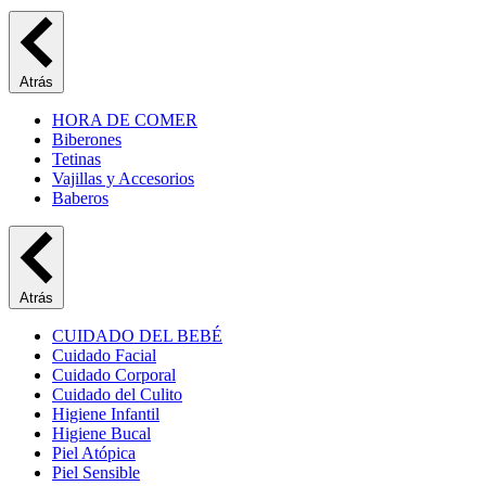
Atrás
HORA DE COMER
Biberones
Tetinas
Vajillas y Accesorios
Baberos
Atrás
CUIDADO DEL BEBÉ
Cuidado Facial
Cuidado Corporal
Cuidado del Culito
Higiene Infantil
Higiene Bucal
Piel Atópica
Piel Sensible