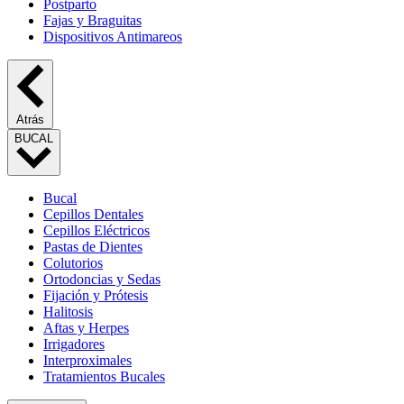
Postparto
Fajas y Braguitas
Dispositivos Antimareos
Atrás
BUCAL
Bucal
Cepillos Dentales
Cepillos Eléctricos
Pastas de Dientes
Colutorios
Ortodoncias y Sedas
Fijación y Prótesis
Halitosis
Aftas y Herpes
Irrigadores
Interproximales
Tratamientos Bucales