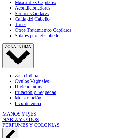
Mascarillas Capilares
Acondicionadores
Sérums Capilares
Caída del Cabello
Tintes
Otros Tratamientos Capilares
Solares para el Cabello
ZONA ÍNTIMA
Zona íntima
Óvulos Vaginales
Higiene íntima
Irritación y Sequedad
Menstruación
Incontinencia
MANOS Y PIES
NARIZ Y OÍDOS
PERFUMES Y COLONIAS