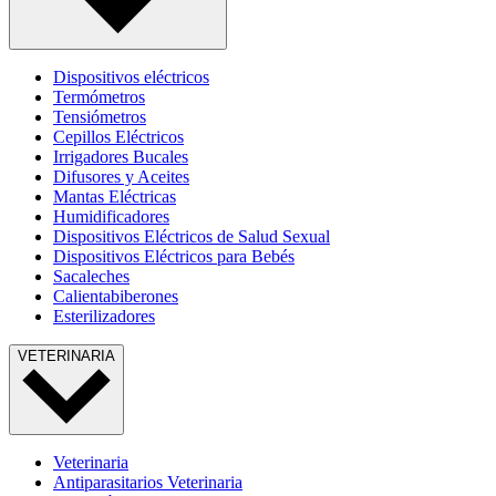
Dispositivos eléctricos
Termómetros
Tensiómetros
Cepillos Eléctricos
Irrigadores Bucales
Difusores y Aceites
Mantas Eléctricas
Humidificadores
Dispositivos Eléctricos de Salud Sexual
Dispositivos Eléctricos para Bebés
Sacaleches
Calientabiberones
Esterilizadores
VETERINARIA
Veterinaria
Antiparasitarios Veterinaria