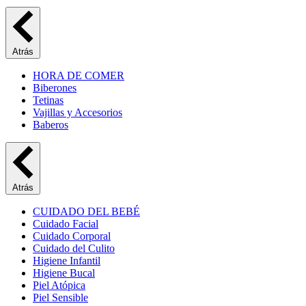
Atrás
HORA DE COMER
Biberones
Tetinas
Vajillas y Accesorios
Baberos
Atrás
CUIDADO DEL BEBÉ
Cuidado Facial
Cuidado Corporal
Cuidado del Culito
Higiene Infantil
Higiene Bucal
Piel Atópica
Piel Sensible