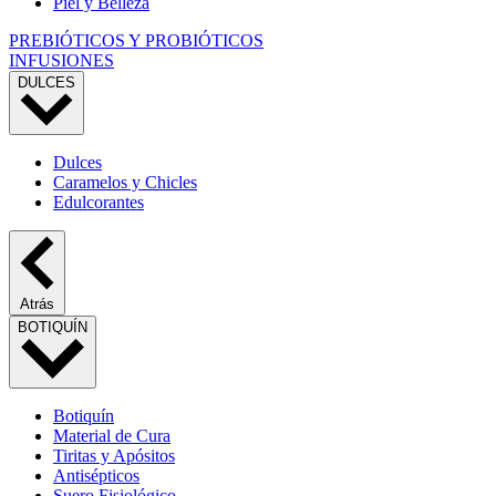
Piel y Belleza
PREBIÓTICOS Y PROBIÓTICOS
INFUSIONES
DULCES
Dulces
Caramelos y Chicles
Edulcorantes
Atrás
BOTIQUÍN
Botiquín
Material de Cura
Tiritas y Apósitos
Antisépticos
Suero Fisiológico