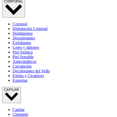
CORPORAL
Corporal
Hidratación Corporal
Depilatorios
Desodorantes
Exfoliantes
Geles y Jabones
Piel Atópica
Piel Sensible
Anticelulíticos
Circulación
Decolorantes del Vello
Estrías y Cicatrices
Esponjas
CAPILAR
Capilar
Champús