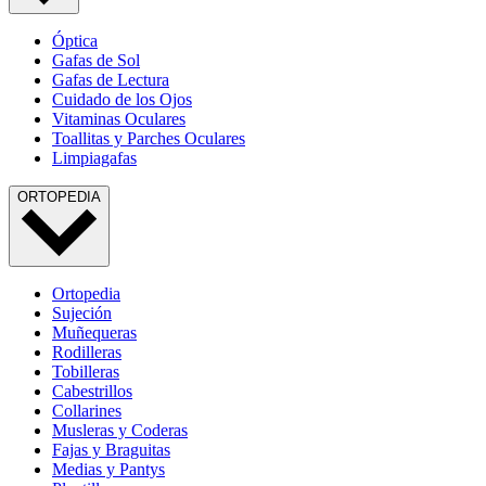
Óptica
Gafas de Sol
Gafas de Lectura
Cuidado de los Ojos
Vitaminas Oculares
Toallitas y Parches Oculares
Limpiagafas
ORTOPEDIA
Ortopedia
Sujeción
Muñequeras
Rodilleras
Tobilleras
Cabestrillos
Collarines
Musleras y Coderas
Fajas y Braguitas
Medias y Pantys