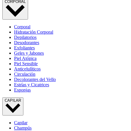
CORPORAL
Corporal
Hidratación Corporal
Depilatorios
Desodorantes
Exfoliantes
Geles y Jabones
Piel Atópica
Piel Sensible
Anticelulíticos
Circulación
Decolorantes del Vello
Estrías y Cicatrices
Esponjas
CAPILAR
Capilar
Champús