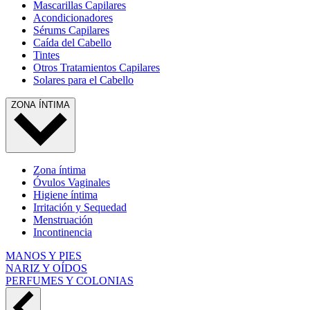
Mascarillas Capilares
Acondicionadores
Sérums Capilares
Caída del Cabello
Tintes
Otros Tratamientos Capilares
Solares para el Cabello
ZONA ÍNTIMA
Zona íntima
Óvulos Vaginales
Higiene íntima
Irritación y Sequedad
Menstruación
Incontinencia
MANOS Y PIES
NARIZ Y OÍDOS
PERFUMES Y COLONIAS