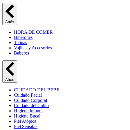
Atrás
HORA DE COMER
Biberones
Tetinas
Vajillas y Accesorios
Baberos
Atrás
CUIDADO DEL BEBÉ
Cuidado Facial
Cuidado Corporal
Cuidado del Culito
Higiene Infantil
Higiene Bucal
Piel Atópica
Piel Sensible