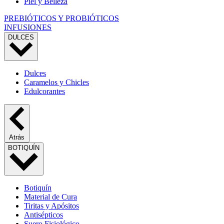
Piel y Belleza
PREBIÓTICOS Y PROBIÓTICOS
INFUSIONES
DULCES
Dulces
Caramelos y Chicles
Edulcorantes
Atrás
BOTIQUÍN
Botiquín
Material de Cura
Tiritas y Apósitos
Antisépticos
Suero Fisiológico