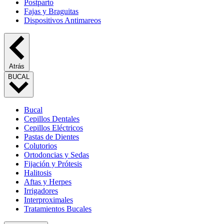
Postparto
Fajas y Braguitas
Dispositivos Antimareos
Atrás
BUCAL
Bucal
Cepillos Dentales
Cepillos Eléctricos
Pastas de Dientes
Colutorios
Ortodoncias y Sedas
Fijación y Prótesis
Halitosis
Aftas y Herpes
Irrigadores
Interproximales
Tratamientos Bucales