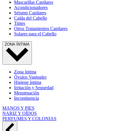
Mascarillas Capilares
Acondicionadores
Sérums Capilares
Caída del Cabello
Tintes
Otros Tratamientos Capilares
Solares para el Cabello
ZONA ÍNTIMA
Zona íntima
Óvulos Vaginales
Higiene íntima
Irritación y Sequedad
Menstruación
Incontinencia
MANOS Y PIES
NARIZ Y OÍDOS
PERFUMES Y COLONIAS