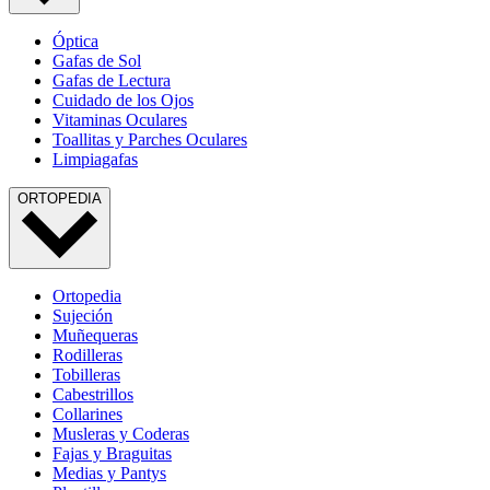
Óptica
Gafas de Sol
Gafas de Lectura
Cuidado de los Ojos
Vitaminas Oculares
Toallitas y Parches Oculares
Limpiagafas
ORTOPEDIA
Ortopedia
Sujeción
Muñequeras
Rodilleras
Tobilleras
Cabestrillos
Collarines
Musleras y Coderas
Fajas y Braguitas
Medias y Pantys