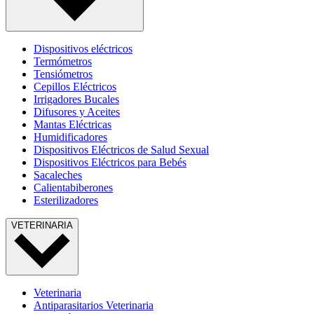
Dispositivos eléctricos
Termómetros
Tensiómetros
Cepillos Eléctricos
Irrigadores Bucales
Difusores y Aceites
Mantas Eléctricas
Humidificadores
Dispositivos Eléctricos de Salud Sexual
Dispositivos Eléctricos para Bebés
Sacaleches
Calientabiberones
Esterilizadores
VETERINARIA
Veterinaria
Antiparasitarios Veterinaria