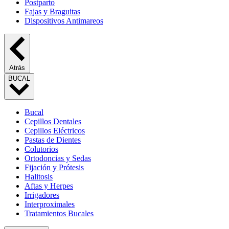
Postparto
Fajas y Braguitas
Dispositivos Antimareos
Atrás
BUCAL
Bucal
Cepillos Dentales
Cepillos Eléctricos
Pastas de Dientes
Colutorios
Ortodoncias y Sedas
Fijación y Prótesis
Halitosis
Aftas y Herpes
Irrigadores
Interproximales
Tratamientos Bucales