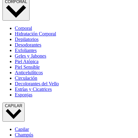
CORPORAL
Corporal
Hidratación Corporal
Depilatorios
Desodorantes
Exfoliantes
Geles y Jabones
Piel Atópica
Piel Sensible
Anticelulíticos
Circulación
Decolorantes del Vello
Estrías y Cicatrices
Esponjas
CAPILAR
Capilar
Champús