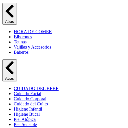
Atrás
HORA DE COMER
Biberones
Tetinas
Vajillas y Accesorios
Baberos
Atrás
CUIDADO DEL BEBÉ
Cuidado Facial
Cuidado Corporal
Cuidado del Culito
Higiene Infantil
Higiene Bucal
Piel Atópica
Piel Sensible