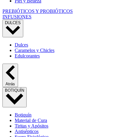
Piel y Belleza
PREBIÓTICOS Y PROBIÓTICOS
INFUSIONES
DULCES
Dulces
Caramelos y Chicles
Edulcorantes
Atrás
BOTIQUÍN
Botiquín
Material de Cura
Tiritas y Apósitos
Antisépticos
Suero Fisiológico