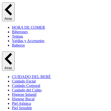
Atrás
HORA DE COMER
Biberones
Tetinas
Vajillas y Accesorios
Baberos
Atrás
CUIDADO DEL BEBÉ
Cuidado Facial
Cuidado Corporal
Cuidado del Culito
Higiene Infantil
Higiene Bucal
Piel Atópica
Piel Sensible