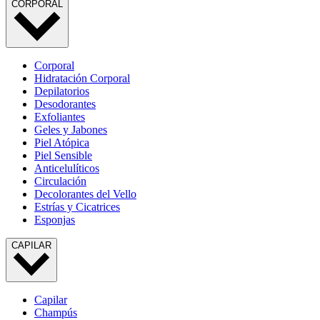
CORPORAL
Corporal
Hidratación Corporal
Depilatorios
Desodorantes
Exfoliantes
Geles y Jabones
Piel Atópica
Piel Sensible
Anticelulíticos
Circulación
Decolorantes del Vello
Estrías y Cicatrices
Esponjas
CAPILAR
Capilar
Champús