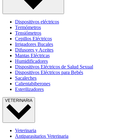
Dispositivos eléctricos
Termómetros
Tensiómetros
Cepillos Eléctricos
Irrigadores Bucales
Difusores y Aceites
Mantas Eléctricas
Humidificadores
Dispositivos Eléctricos de Salud Sexual
Dispositivos Eléctricos para Bebés
Sacaleches
Calientabiberones
Esterilizadores
VETERINARIA
Veterinaria
Antiparasitarios Veterinaria