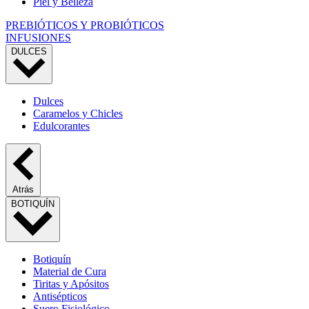
Piel y Belleza
PREBIÓTICOS Y PROBIÓTICOS
INFUSIONES
DULCES
Dulces
Caramelos y Chicles
Edulcorantes
Atrás
BOTIQUÍN
Botiquín
Material de Cura
Tiritas y Apósitos
Antisépticos
Suero Fisiológico