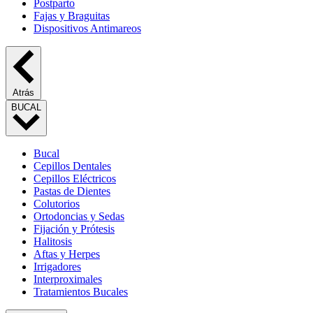
Postparto
Fajas y Braguitas
Dispositivos Antimareos
Atrás
BUCAL
Bucal
Cepillos Dentales
Cepillos Eléctricos
Pastas de Dientes
Colutorios
Ortodoncias y Sedas
Fijación y Prótesis
Halitosis
Aftas y Herpes
Irrigadores
Interproximales
Tratamientos Bucales