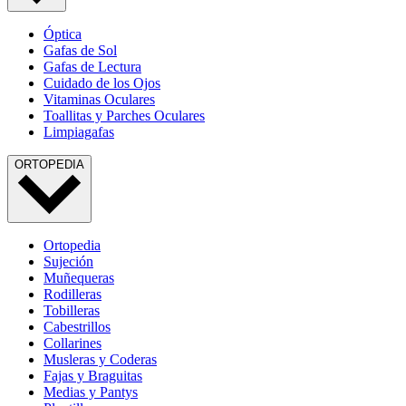
Óptica
Gafas de Sol
Gafas de Lectura
Cuidado de los Ojos
Vitaminas Oculares
Toallitas y Parches Oculares
Limpiagafas
ORTOPEDIA
Ortopedia
Sujeción
Muñequeras
Rodilleras
Tobilleras
Cabestrillos
Collarines
Musleras y Coderas
Fajas y Braguitas
Medias y Pantys