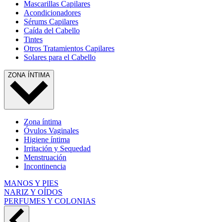
Mascarillas Capilares
Acondicionadores
Sérums Capilares
Caída del Cabello
Tintes
Otros Tratamientos Capilares
Solares para el Cabello
ZONA ÍNTIMA
Zona íntima
Óvulos Vaginales
Higiene íntima
Irritación y Sequedad
Menstruación
Incontinencia
MANOS Y PIES
NARIZ Y OÍDOS
PERFUMES Y COLONIAS