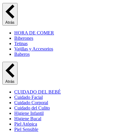
Atrás
HORA DE COMER
Biberones
Tetinas
Vajillas y Accesorios
Baberos
Atrás
CUIDADO DEL BEBÉ
Cuidado Facial
Cuidado Corporal
Cuidado del Culito
Higiene Infantil
Higiene Bucal
Piel Atópica
Piel Sensible