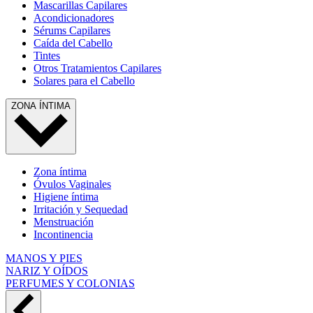
Mascarillas Capilares
Acondicionadores
Sérums Capilares
Caída del Cabello
Tintes
Otros Tratamientos Capilares
Solares para el Cabello
ZONA ÍNTIMA
Zona íntima
Óvulos Vaginales
Higiene íntima
Irritación y Sequedad
Menstruación
Incontinencia
MANOS Y PIES
NARIZ Y OÍDOS
PERFUMES Y COLONIAS