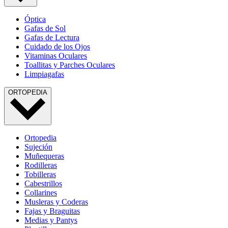
Óptica
Gafas de Sol
Gafas de Lectura
Cuidado de los Ojos
Vitaminas Oculares
Toallitas y Parches Oculares
Limpiagafas
ORTOPEDIA
Ortopedia
Sujeción
Muñequeras
Rodilleras
Tobilleras
Cabestrillos
Collarines
Musleras y Coderas
Fajas y Braguitas
Medias y Pantys