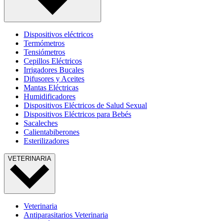
Dispositivos eléctricos
Termómetros
Tensiómetros
Cepillos Eléctricos
Irrigadores Bucales
Difusores y Aceites
Mantas Eléctricas
Humidificadores
Dispositivos Eléctricos de Salud Sexual
Dispositivos Eléctricos para Bebés
Sacaleches
Calientabiberones
Esterilizadores
VETERINARIA
Veterinaria
Antiparasitarios Veterinaria