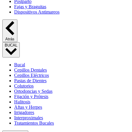
Postparto
Fajas y Braguitas
Dispositivos Antimareos
Atrás
BUCAL
Bucal
Cepillos Dentales
Cepillos Eléctricos
Pastas de Dientes
Colutorios
Ortodoncias y Sedas
Fijación y Prótesis
Halitosis
Aftas y Herpes
Irrigadores
Interproximales
Tratamientos Bucales