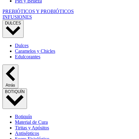
Piel y Belleza
PREBIÓTICOS Y PROBIÓTICOS
INFUSIONES
DULCES
Dulces
Caramelos y Chicles
Edulcorantes
Atrás
BOTIQUÍN
Botiquín
Material de Cura
Tiritas y Apósitos
Antisépticos
Suero Fisiológico