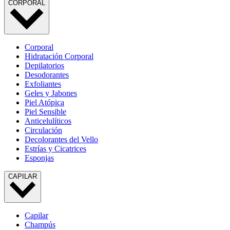
CORPORAL
Corporal
Hidratación Corporal
Depilatorios
Desodorantes
Exfoliantes
Geles y Jabones
Piel Atópica
Piel Sensible
Anticelulíticos
Circulación
Decolorantes del Vello
Estrías y Cicatrices
Esponjas
CAPILAR
Capilar
Champús