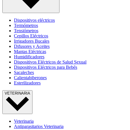
Dispositivos eléctricos
Termómetros
Tensiómetros
Cepillos Eléctricos
Irrigadores Bucales
Difusores y Aceites
Mantas Eléctricas
Humidificadores
Dispositivos Eléctricos de Salud Sexual
Dispositivos Eléctricos para Bebés
Sacaleches
Calientabiberones
Esterilizadores
VETERINARIA
Veterinaria
Antiparasitarios Veterinaria