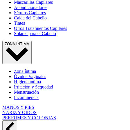
Mascarillas Capilares
Acondicionadores
Sérums Capilares
Caída del Cabello
Tintes
Otros Tratamientos Capilares
Solares para el Cabello
ZONA ÍNTIMA
Zona íntima
Óvulos Vaginales
Higiene íntima
Irritación y Sequedad
Menstruación
Incontinencia
MANOS Y PIES
NARIZ Y OÍDOS
PERFUMES Y COLONIAS