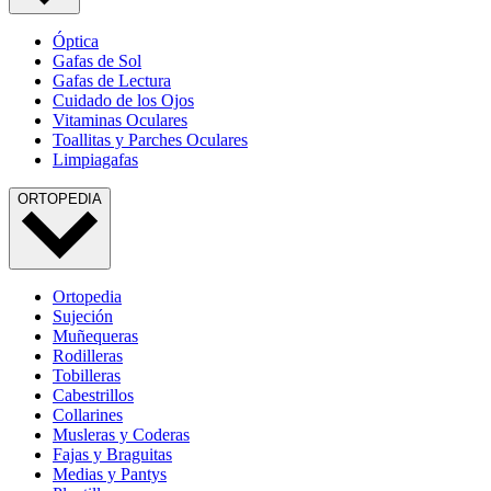
Óptica
Gafas de Sol
Gafas de Lectura
Cuidado de los Ojos
Vitaminas Oculares
Toallitas y Parches Oculares
Limpiagafas
ORTOPEDIA
Ortopedia
Sujeción
Muñequeras
Rodilleras
Tobilleras
Cabestrillos
Collarines
Musleras y Coderas
Fajas y Braguitas
Medias y Pantys