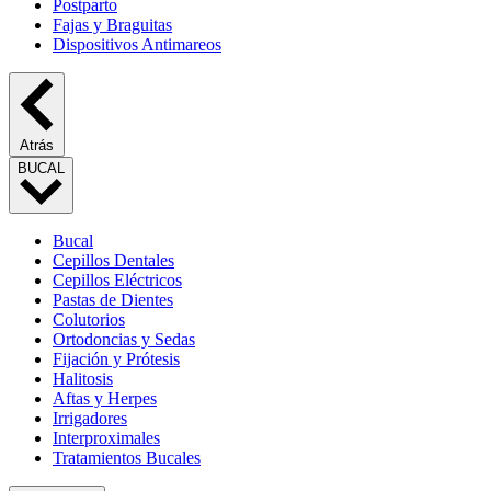
Postparto
Fajas y Braguitas
Dispositivos Antimareos
Atrás
BUCAL
Bucal
Cepillos Dentales
Cepillos Eléctricos
Pastas de Dientes
Colutorios
Ortodoncias y Sedas
Fijación y Prótesis
Halitosis
Aftas y Herpes
Irrigadores
Interproximales
Tratamientos Bucales