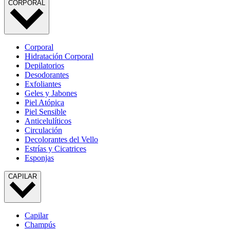
CORPORAL
Corporal
Hidratación Corporal
Depilatorios
Desodorantes
Exfoliantes
Geles y Jabones
Piel Atópica
Piel Sensible
Anticelulíticos
Circulación
Decolorantes del Vello
Estrías y Cicatrices
Esponjas
CAPILAR
Capilar
Champús