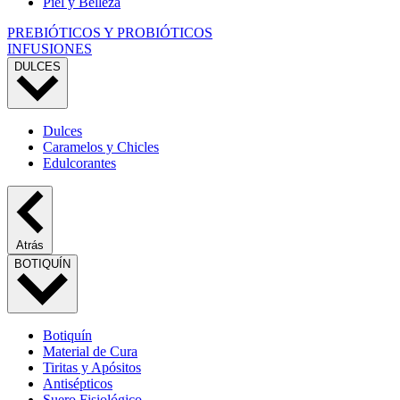
Piel y Belleza
PREBIÓTICOS Y PROBIÓTICOS
INFUSIONES
DULCES
Dulces
Caramelos y Chicles
Edulcorantes
Atrás
BOTIQUÍN
Botiquín
Material de Cura
Tiritas y Apósitos
Antisépticos
Suero Fisiológico