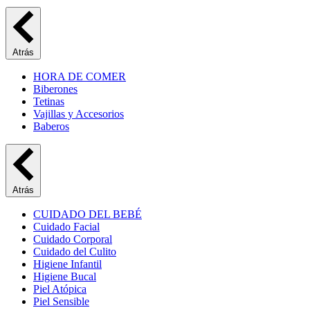
Atrás
HORA DE COMER
Biberones
Tetinas
Vajillas y Accesorios
Baberos
Atrás
CUIDADO DEL BEBÉ
Cuidado Facial
Cuidado Corporal
Cuidado del Culito
Higiene Infantil
Higiene Bucal
Piel Atópica
Piel Sensible