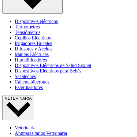
Dispositivos eléctricos
Termómetros
Tensiómetros
Cepillos Eléctricos
Irrigadores Bucales
Difusores y Aceites
Mantas Eléctricas
Humidificadores
Dispositivos Eléctricos de Salud Sexual
Dispositivos Eléctricos para Bebés
Sacaleches
Calientabiberones
Esterilizadores
VETERINARIA
Veterinaria
Antiparasitarios Veterinaria