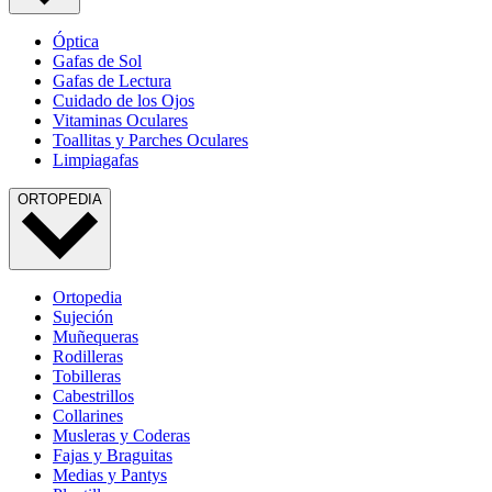
Óptica
Gafas de Sol
Gafas de Lectura
Cuidado de los Ojos
Vitaminas Oculares
Toallitas y Parches Oculares
Limpiagafas
ORTOPEDIA
Ortopedia
Sujeción
Muñequeras
Rodilleras
Tobilleras
Cabestrillos
Collarines
Musleras y Coderas
Fajas y Braguitas
Medias y Pantys