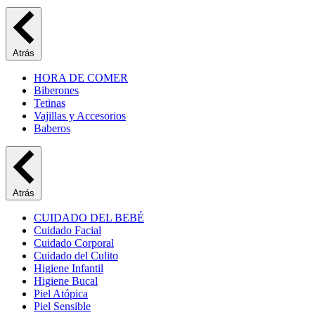
Atrás
HORA DE COMER
Biberones
Tetinas
Vajillas y Accesorios
Baberos
Atrás
CUIDADO DEL BEBÉ
Cuidado Facial
Cuidado Corporal
Cuidado del Culito
Higiene Infantil
Higiene Bucal
Piel Atópica
Piel Sensible