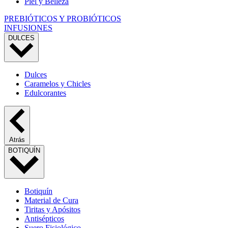
Piel y Belleza
PREBIÓTICOS Y PROBIÓTICOS
INFUSIONES
DULCES
Dulces
Caramelos y Chicles
Edulcorantes
Atrás
BOTIQUÍN
Botiquín
Material de Cura
Tiritas y Apósitos
Antisépticos
Suero Fisiológico