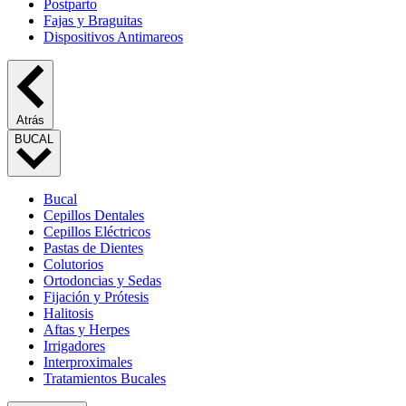
Postparto
Fajas y Braguitas
Dispositivos Antimareos
Atrás
BUCAL
Bucal
Cepillos Dentales
Cepillos Eléctricos
Pastas de Dientes
Colutorios
Ortodoncias y Sedas
Fijación y Prótesis
Halitosis
Aftas y Herpes
Irrigadores
Interproximales
Tratamientos Bucales