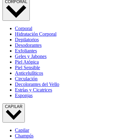
CORPORAL
Corporal
Hidratación Corporal
Depilatorios
Desodorantes
Exfoliantes
Geles y Jabones
Piel Atópica
Piel Sensible
Anticelulíticos
Circulación
Decolorantes del Vello
Estrías y Cicatrices
Esponjas
CAPILAR
Capilar
Champús