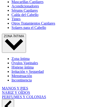
Mascarillas Capilares
Acondicionadores
Sérums Capilares
Caída del Cabello
Tintes
Otros Tratamientos Capilares
Solares para el Cabello
ZONA ÍNTIMA
Zona íntima
Óvulos Vaginales
Higiene íntima
Irritación y Sequedad
Menstruación
Incontinencia
MANOS Y PIES
NARIZ Y OÍDOS
PERFUMES Y COLONIAS