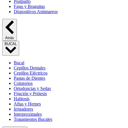
Postparto
Fajas y Braguitas
Dispositivos Antimareos
Atrás
BUCAL
Bucal
Cepillos Dentales
Cepillos Eléctricos
Pastas de Dientes
Colutorios
Ortodoncias y Sedas
Fijación y Prótesis
Halitosis
Aftas y Herpes
Irrigadores
Interproximales
Tratamientos Bucales