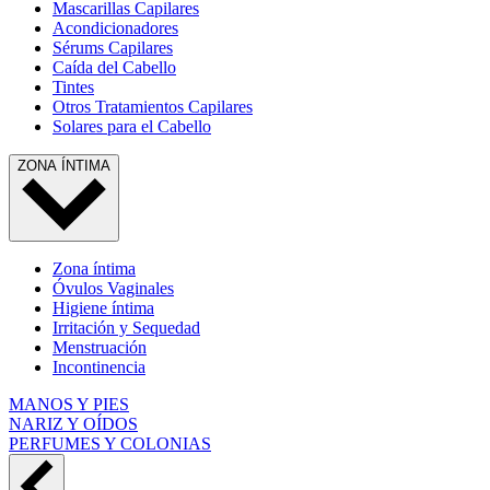
Mascarillas Capilares
Acondicionadores
Sérums Capilares
Caída del Cabello
Tintes
Otros Tratamientos Capilares
Solares para el Cabello
ZONA ÍNTIMA
Zona íntima
Óvulos Vaginales
Higiene íntima
Irritación y Sequedad
Menstruación
Incontinencia
MANOS Y PIES
NARIZ Y OÍDOS
PERFUMES Y COLONIAS