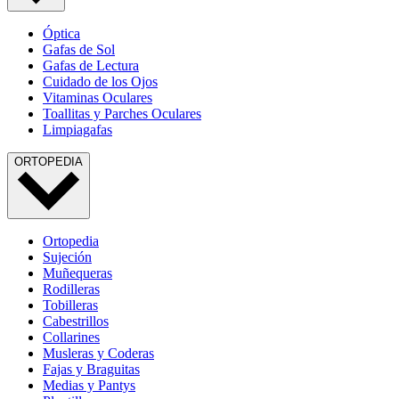
Óptica
Gafas de Sol
Gafas de Lectura
Cuidado de los Ojos
Vitaminas Oculares
Toallitas y Parches Oculares
Limpiagafas
ORTOPEDIA
Ortopedia
Sujeción
Muñequeras
Rodilleras
Tobilleras
Cabestrillos
Collarines
Musleras y Coderas
Fajas y Braguitas
Medias y Pantys