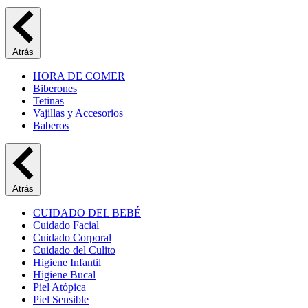
Atrás
HORA DE COMER
Biberones
Tetinas
Vajillas y Accesorios
Baberos
Atrás
CUIDADO DEL BEBÉ
Cuidado Facial
Cuidado Corporal
Cuidado del Culito
Higiene Infantil
Higiene Bucal
Piel Atópica
Piel Sensible