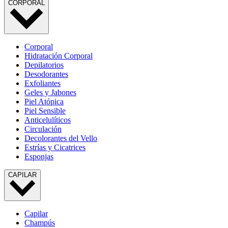
CORPORAL
Corporal
Hidratación Corporal
Depilatorios
Desodorantes
Exfoliantes
Geles y Jabones
Piel Atópica
Piel Sensible
Anticelulíticos
Circulación
Decolorantes del Vello
Estrías y Cicatrices
Esponjas
CAPILAR
Capilar
Champús