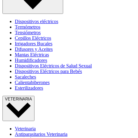
Dispositivos eléctricos
Termómetros
Tensiómetros
Cepillos Eléctricos
Irrigadores Bucales
Difusores y Aceites
Mantas Eléctricas
Humidificadores
Dispositivos Eléctricos de Salud Sexual
Dispositivos Eléctricos para Bebés
Sacaleches
Calientabiberones
Esterilizadores
VETERINARIA
Veterinaria
Antiparasitarios Veterinaria