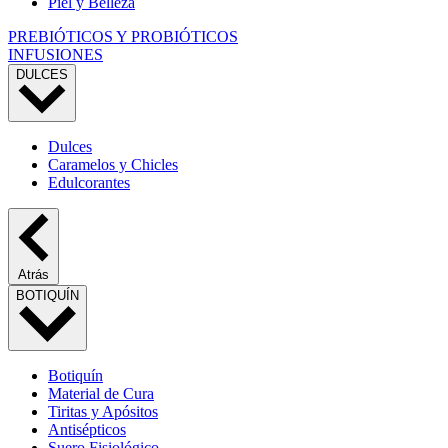
Piel y Belleza
PREBIÓTICOS Y PROBIÓTICOS
INFUSIONES
DULCES
Dulces
Caramelos y Chicles
Edulcorantes
Atrás
BOTIQUÍN
Botiquín
Material de Cura
Tiritas y Apósitos
Antisépticos
Suero Fisiológico