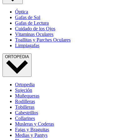
Óptica
Gafas de Sol
Gafas de Lectura
Cuidado de los Ojos
Vitaminas Oculares
Toallitas y Parches Oculares
Limpiagafas
ORTOPEDIA
Ortopedia
Sujeción
Muñequeras
Rodilleras
Tobilleras
Cabestrillos
Collarines
Musleras y Coderas
Fajas y Braguitas
Medias y Pantys