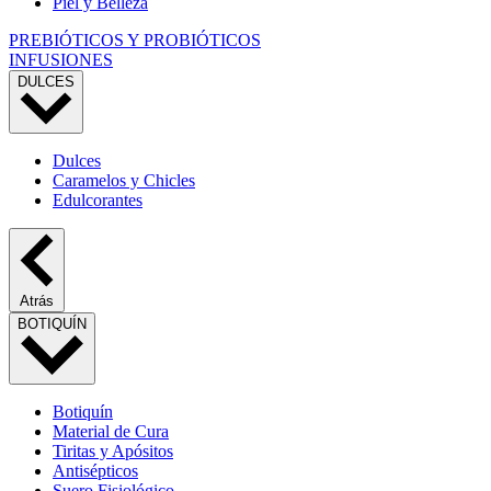
Piel y Belleza
PREBIÓTICOS Y PROBIÓTICOS
INFUSIONES
DULCES
Dulces
Caramelos y Chicles
Edulcorantes
Atrás
BOTIQUÍN
Botiquín
Material de Cura
Tiritas y Apósitos
Antisépticos
Suero Fisiológico