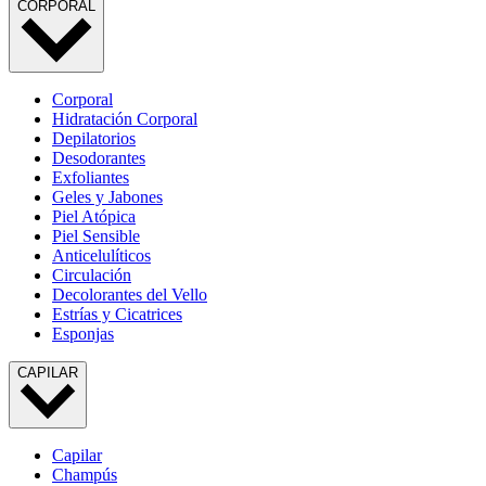
CORPORAL
Corporal
Hidratación Corporal
Depilatorios
Desodorantes
Exfoliantes
Geles y Jabones
Piel Atópica
Piel Sensible
Anticelulíticos
Circulación
Decolorantes del Vello
Estrías y Cicatrices
Esponjas
CAPILAR
Capilar
Champús