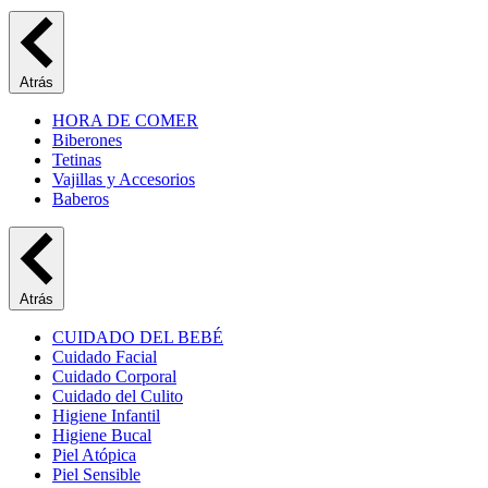
Atrás
HORA DE COMER
Biberones
Tetinas
Vajillas y Accesorios
Baberos
Atrás
CUIDADO DEL BEBÉ
Cuidado Facial
Cuidado Corporal
Cuidado del Culito
Higiene Infantil
Higiene Bucal
Piel Atópica
Piel Sensible