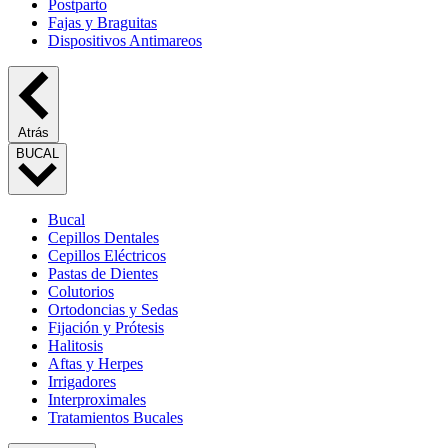
Postparto
Fajas y Braguitas
Dispositivos Antimareos
Atrás
BUCAL
Bucal
Cepillos Dentales
Cepillos Eléctricos
Pastas de Dientes
Colutorios
Ortodoncias y Sedas
Fijación y Prótesis
Halitosis
Aftas y Herpes
Irrigadores
Interproximales
Tratamientos Bucales