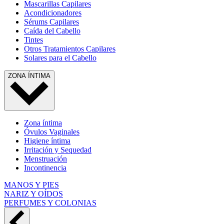
Mascarillas Capilares
Acondicionadores
Sérums Capilares
Caída del Cabello
Tintes
Otros Tratamientos Capilares
Solares para el Cabello
ZONA ÍNTIMA
Zona íntima
Óvulos Vaginales
Higiene íntima
Irritación y Sequedad
Menstruación
Incontinencia
MANOS Y PIES
NARIZ Y OÍDOS
PERFUMES Y COLONIAS