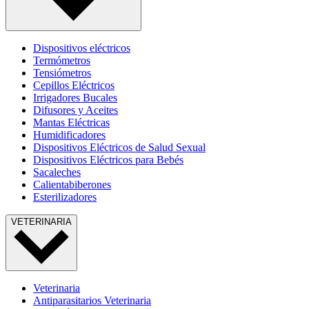
Dispositivos eléctricos
Termómetros
Tensiómetros
Cepillos Eléctricos
Irrigadores Bucales
Difusores y Aceites
Mantas Eléctricas
Humidificadores
Dispositivos Eléctricos de Salud Sexual
Dispositivos Eléctricos para Bebés
Sacaleches
Calientabiberones
Esterilizadores
VETERINARIA
Veterinaria
Antiparasitarios Veterinaria